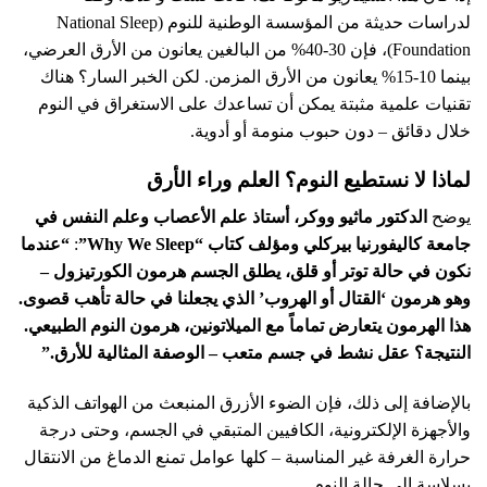
لدراسات حديثة من المؤسسة الوطنية للنوم (National Sleep
Foundation)، فإن 30-40% من البالغين يعانون من الأرق العرضي،
بينما 10-15% يعانون من الأرق المزمن. لكن الخبر السار؟ هناك
تقنيات علمية مثبتة يمكن أن تساعدك على الاستغراق في النوم
خلال دقائق – دون حبوب منومة أو أدوية.
لماذا لا نستطيع النوم؟ العلم وراء الأرق
يوضح
الدكتور ماثيو ووكر، أستاذ علم الأعصاب وعلم النفس في
جامعة كاليفورنيا بيركلي ومؤلف كتاب “Why We Sleep”
:
“عندما
نكون في حالة توتر أو قلق، يطلق الجسم هرمون الكورتيزول –
وهو هرمون ‘القتال أو الهروب’ الذي يجعلنا في حالة تأهب قصوى.
هذا الهرمون يتعارض تماماً مع الميلاتونين، هرمون النوم الطبيعي.
النتيجة؟ عقل نشط في جسم متعب – الوصفة المثالية للأرق.”
بالإضافة إلى ذلك، فإن الضوء الأزرق المنبعث من الهواتف الذكية
والأجهزة الإلكترونية، الكافيين المتبقي في الجسم، وحتى درجة
حرارة الغرفة غير المناسبة – كلها عوامل تمنع الدماغ من الانتقال
بسلاسة إلى حالة النوم.