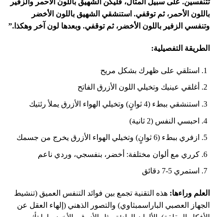
تتنفسين. على سبيل المثال، فليكن الشهيق باللون الأحمر والزفير
باللون الأحمر، ثم توقفي. استنشقي الشهيق باللون الأخضر
وتنفسي الزفير باللون الأخضر، ثم توقفي. وبعدها لون آخر وهكذا.”
الطريقة التفصيلية:
استلقي على ظهرك بشكل مريح
أغلقي عينيك وتخيلي اللون الأزرق الفاتح
استنشقي ببطء (4 ثوانٍ) وتخيلي الهواء الأزرق يملأ رئتيك
احبسي النفس (2 ثانية)
ازفري ببطء (6 ثوانٍ) وتخيلي الهواء الأزرق يخرج من جسمك
كرري مع ألوان مختلفة: أخضر، بنفسجي، وردي ناعم
استمري 5-7 دقائق
العلم وراءها:
هذه التقنية تجمع بين فوائد التنفس العميق (تنشيط
الجهاز العصبي الباراسمبثاوي) والتصور الذهني (إلهاء العقل عن