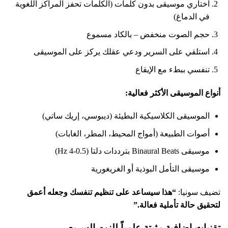
اختاري موسيقى بدون كلمات (الكلمات تحفز المراكز اللغوية
في الدماغ)
حجم الصوت منخفض – بالكاد مسموع
استلقي على السرير ودعي عقلك يركز على الموسيقى
تنفسي ببطء مع الإيقاع
أنواع الموسيقى الأكثر فعالية:
الموسيقى الكلاسيكية البطيئة (ديبوسي، إريك ساتي)
أصوات الطبيعة (أمواج المحيط، المطر، الغابات)
موسيقى Binaural Beats بترددات دلتا (0.5-4 Hz)
موسيقى التأمل البوذية أو الغريغورية
تضيف سونيا:
“هذا سيساعد على تنظيم تنفسك وجعله أعمق
لتحقيق حالة تأملية فعالة.”
تقنيات إضافية مثبتة علمياً للنوم السريع