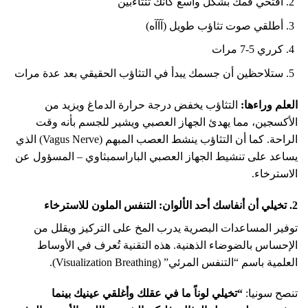
افتحي فمك بشكل واسع كأنك تتثاءبين
أطلقي صوت تثاؤب طويل (آآآه)
كرري 5-7 مرات
ستلاحظين أن جسمك يبدأ في التثاؤب الحقيقي بعد عدة مرات
العلم وراءها:
التثاؤب يخفض درجة حرارة الدماغ ويزيد من
الأكسجين، مما يهدئ الجهاز العصبي ويشير للجسم بأنه وقت
الراحة. كما أن التثاؤب ينشط العصب المبهم (Vagus Nerve) الذي
يساعد على تنشيط الجهاز العصبي الباراسمبثاوي – المسؤول عن
الاسترخاء.
2. تخيلي أن أنفاسك أحد الألوان: التنفس الملون للاسترخاء
توفير المساعدات البصرية يدرب المخ على التركيز ويقلل من
الإحساس بالضوضاء الذهنية. هذه التقنية تُعرف في الأوساط
العلمية باسم “التنفس المرئي” (Visualization Breathing).
تنصح سونيا:
“تخيلي لوناً ما في عقلك وأغلقي عينيك بينما