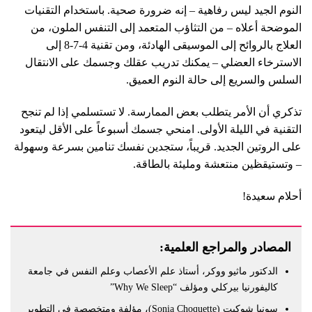
النوم الجيد ليس رفاهية – إنه ضرورة صحية. باستخدام التقنيات
الموضحة أعلاه – من التثاؤب المتعمد إلى التنفس الملون، من
العلاج بالروائح إلى الموسيقى الهادئة، ومن تقنية 4-7-8 إلى
الاسترخاء العضلي – يمكنك تدريب عقلك وجسمك على الانتقال
السلس والسريع إلى حالة النوم العميق.
تذكري أن الأمر يتطلب بعض الممارسة. لا تستسلمي إذا لم تنجح
التقنية في الليلة الأولى. امنحي جسمك أسبوعاً على الأقل ليتعود
على الروتين الجديد. قريباً، ستجدين نفسك تنامين بسرعة وسهولة
– وتستيقظين منتعشة ومليئة بالطاقة.
أحلام سعيدة!
المصادر والمراجع العلمية:
الدكتور ماثيو ووكر، أستاذ علم الأعصاب وعلم النفس في جامعة
كاليفورنيا بيركلي ومؤلف “Why We Sleep”
سونيا شوكيت (Sonia Choquette)، مؤلفة ومتخصصة في التطوير