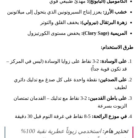
الكاموميل (البابونج):
مهدئ طبيعي قوي
خشب الأرز:
يعزز إنتاج السيروتونين الذي يتحول إلى ميلاتونين
زهرة البرتقال (نيرولي):
يخفف القلق والتوتر
المريمية (Clary Sage):
يخفض مستوى الكورتيزول
طرق الاستخدام:
على الوسادة:
2-3 نقاط على زوايا الوسادة (ليس في المركز –
قد تكون قوية جداً)
على الصدغين:
نقطة واحدة على كل صدغ مع تدليك دائري
لطيف
على باطن القدمين:
2-3 نقاط مع تدليك – القدمان تمتصان
الزيوت بسرعة
في موزع الرائحة:
5-8 نقاط في غرفة النوم قبل 30 دقيقة
تحذير هام:
استخدمي زيوتاً عطرية نقية 100%