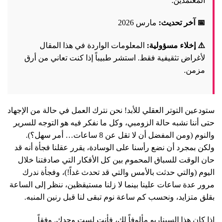
المعتمدين.
📅 آخر تحديث:
مارس 2026
⚠️ إخلاء مسؤولية:
المعلومات الواردة في هذا المقال
لأغراض تثقيفية فقط. استشر طبيباً إذا كنت تعاني من أرق
مزمن.
ستودعين التوتر العقلي للأبد! نحن نترك العمل في حالة من الإجهاد
حتى أننا نشبه حالة الزومبي، وكل ما نفكر فيه هو التوجه للسرير
والنوم (ومن المفضل أن لا تقل عن 8 ساعات… أمر سهل؟).
ولكن بمجرد أن نضع رأسنا على الوسادة، يقرر عقلنا فجأة أنه قد
حان الوقت للسباق المحموم بين كل الأفكار التي صادفتنا خلال
اليوم (والتي حدثت بالأمس والتي قد تحدث غداً!)، وفجأة ندرك
مرور عدة ساعات علينا بينما لا زلنا مستيقظين، ننظر إلى الساعة
بقلق متزايد، ونحسب كم ساعة نوم تبقى لنا قبل رنين المنبه.
إذا كان هذا السيناريو مألوفاً لك، فأنت لست وحدك. وفقاً