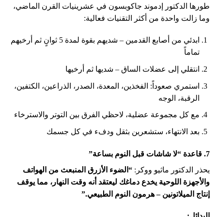
طورها الدكتور إدموند جاكوبسون في عشرينيات القرن الماضي،
وما زالت واحدة من أكثر التقنيات فعالية:
ابدئي من أصابع القدمين – شديهم بقوة لمدة 5 ثوانٍ ثم أرخيهم
تماماً
انتقلي إلى عضلات الساق – شديها ثم أرخيها
استمري صعوداً: الفخذين، المعدة، الصدر، الذراعين، الكتفين،
الرقبة، الوجه
مع كل مجموعة عضلية، لاحظي الفرق بين التوتر والاسترخاء
بعد الانتهاء، ستشعرين بثقل ودفء في كل جسمك
7. قاعدة “لا شاشات قبل النوم بساعة”
يحذر الدكتور ماثيو ووكر:
“الضوء الأزرق المنبعث من الهواتف
والأجهزة اللوحية يخدع دماغك ليعتقد أنه وقت النهار، مما يوقف
إنتاج الميلاتونين – هرمون النوم الطبيعي.”
البدائل: