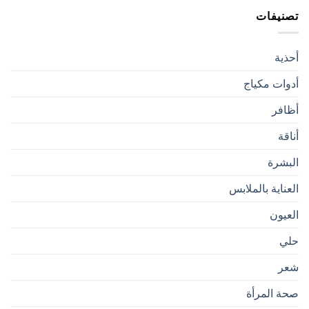
تصنيفات
أحذية
أدوات مكياج
أظافر
أناقة
البشرة
العناية بالملابس
العيون
حلي
شعر
صحة المرأة