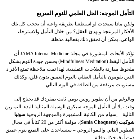
التأمل الموجه: الحل العلمي للنوم السريع
ولكن ماذا سيحدث لو استطعنا بطريقة واعية أن نحجب كل تلك
الأفكار المزعجة ونهدئ العقل؟ من خلال التأمل والاسترخاء
الواعي، يمكن أن نحقق ذلك بفعالية مذهلة.
تؤكد الأبحاث المنشورة في مجلة JAMA Internal Medicine أن
التأمل اليقظ (Mindfulness Meditation) يحسن جودة النوم بشكل
ملحوظ مقارنة بالعلاجات التقليدية. لهذا تمت ملاحظة تمتع الأفراد
الذين يقومون بالتأمل العقلي بالنوم العميق بدون قلق، وكذلك
مستويات مرتفعة من الطاقة في اليوم التالي.
وبالرغم من أن تطوير روتين يومي ثابت بمفردك قد يحتاج إلى
وقت، إلا أن التأمل الموجه سيكون الوسيلة المثالية للبدء. التمارين
التالية – إسهام من الكاتبة المشهورة والموجهة الروحية
سونيا
شوكيت (Sonia Choquette)
، مؤلفة أكثر من 20 كتاباً في مجال
التطوير الذاتي والنمو الروحي – ستساعدك على التمتع بنوم عميق
دون أرق خلال دقائق.