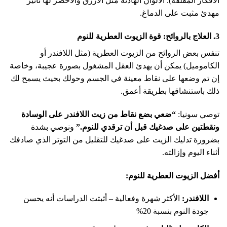
الأفكار المقلقة). الألوان الهادئة مثل الأزرق والأخضر لها تأثير
مهدئ مثبت على الدماغ.
3. العلاج بالروائح: قوة الزيوت العطرية للنوم
تنفس بعض الروائح من الزيوت العطرية (مثل اللافندر أو
الكاموميل) يمكن أن يهدئ العقل المشغول بصورة عجيبة، وخاصة
إن تم وضعها على نقاط معينة في الجسم وحولك بحيث يسمح لك
ذلك باستنشاقها بطريقة أعمق.
توصي سونيا:
“ضعي بضع نقاط من زيت اللافندر على الوسادة
ونقطتين على صدغيك قبل أن ترقدي للنوم.”
ونوصي بشدة
بضرورة تدليك الزيت على صدغيك للتقليل من التوتر الذي صادفك
أثناء اليوم وإزالته.
أفضل الزيوت العطرية للنوم:
اللافندر:
الأكثر شهرة وفعالية – أثبتت الدراسات أنه يحسن
جودة النوم بنسبة 20%