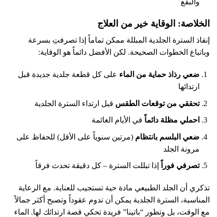
والبقع
الخلاصة: الوقاية خير من العلاج
إنقاذ السترة الجلدية المبللة ممكن تماماً إذا تصرفتِ بسرعة
وباتباع الخطوات الصحيحة. لكن الأفضل دائماً هو الوقاية:
ضعي رذاذ حماية من الماء
على كل قطعة جلدية جديدة قبل
ارتدائها
تحققي من توقعات الطقس
قبل ارتداء السترة الجلدية
احملي مظلة دائماً
في الأيام الغائمة
ضعي البلسم بانتظام
(مرتين سنوياً على الأقل) للحفاظ على
مرونة الجلد
تصرفي فوراً
إذا تبللت السترة – كل دقيقة تحدث فرقاً
تذكري أن الجلد الطبيعي مادة حية تستجيب للعناية. مع الرعاية
المناسبة، السترة الجلدية يمكن أن تدوم عقوداً وتصبح أكثر جمالاً
مع الوقت، بل وتطور “باتينا” فريدة تحكي قصة ارتدائك لها. الماء