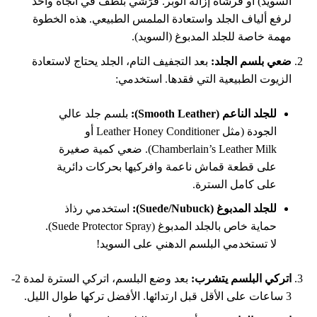
السويد) أو فرشاة إزالة الوبر. فرّشي بلطف في اتجاه واحد
لرفع ألياف الجلد واستعادة الملمس الطبيعي. هذه الخطوة
مهمة خاصة للجلد المدبوغ (السويد).
ضعي بلسم الجلد:
بعد التجفيف التام، الجلد يحتاج لاستعادة
الزيوت الطبيعية التي فقدها. استخدمي:
للجلد الناعم (Smooth Leather):
بلسم جلد عالي
الجودة (مثل Leather Honey Conditioner أو
Chamberlain’s Leather Milk). ضعي كمية صغيرة
على قطعة قماش ناعمة وافركيها بحركات دائرية
على كامل السترة.
للجلد المدبوغ (Suede/Nubuck):
استخدمي رذاذ
حماية خاص بالجلد المدبوغ (Suede Protector Spray).
لا تستخدمي البلسم الدهني على السويد!
اتركي البلسم يتشرب:
بعد وضع البلسم، اتركي السترة لمدة 2-
3 ساعات على الأقل قبل ارتدائها. الأفضل تركها طوال الليل.