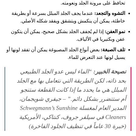
تحافظ على مرونة الجلد ونعومته.
التشوه والتجعد:
عندما يجف الجلد المبلل بسرعة أو بطريقة
خاطئة، يمكن أن ينكمش ويتشقق ويفقد شكله الأصلي.
نمو العفن:
إذا لم يُجفف الجلد بشكل صحيح، يمكن أن يتكون
عفن وبكتيريا في الألياف.
تلف الصبغة:
بعض أنواع الجلد المصبوغة يمكن أن تفقد لونها أو
يسيل لونها عند التعرض للماء.
نصيحة الخبير:
“الماء ليس عدو الجلد الطبيعي
بحد ذاته، لكن الطريقة التي نتعامل بها مع الجلد
المبلل هي ما يحدد ما إذا كانت القطعة ستنجو
أم ستتضرر بشكل دائم.” – جيفري شويجمان،
المدير العام لمغسلة Schwegmann’s Sunshine
Cleaners في سيلفر جروف، كنتاكي، الأمريكية
(خبرة 30 عاماً في تنظيف الجلود الفاخرة)