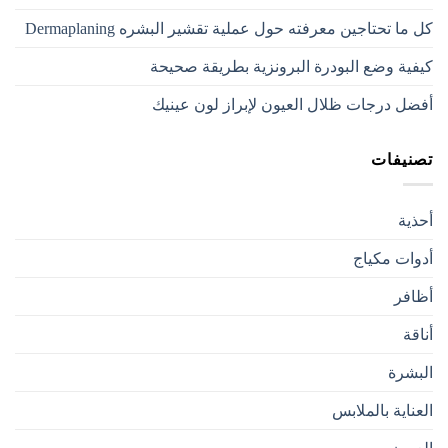
كل ما تحتاجين معرفته حول عملية تقشير البشره Dermaplaning
كيفية وضع البودرة البرونزية بطريقة صحيحة
أفضل درجات ظلال العيون لإبراز لون عينيك
تصنيفات
أحذية
أدوات مكياج
أظافر
أناقة
البشرة
العناية بالملابس