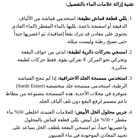
تقنية إزالة علامات الماء بالتفصيل:
بللي قطعة قماش نظيفة:
استخدمي قماشة من الألياف
الدقيقة أو اسفنجة ناعمة. بلليها بالماء المقطر (الماء العادي
يحتوي على معادن قد تترك بقعاً إضافية)، ثم اعصريها جيداً
حتى تصبح رطبة وليست مبللة.
امسحي بحركات دائرية لطيفة:
ابدئي من حواف البقعة
وتحركي نحو المركز. لا تفركي بقوة، فقط حركات لطيفة
متكررة.
استخدمي ممسحة الجلد الاحترافية:
إذا لم تنجح القماشة
الرطبة، استخدمي ممسحة جلد متخصصة (Suede Eraser)
متوفرة في محلات الأحذية. هذه الممسحة مصنوعة من مطاط
ناعم مصمم لرفع البقع دون تلف ألياف الجلد.
جربي محلول الخل الأبيض:
للعلامات العنيدة، اخلطي 50% ماء
مقطر + 50% خل أبيض. بللي قطعة قماش بالمحلول
واعصريها جيداً، ثم امسحي البقعة بلطف. الخل يساعد على
تحييد المعادن الموجودة في ماء الصنبور.