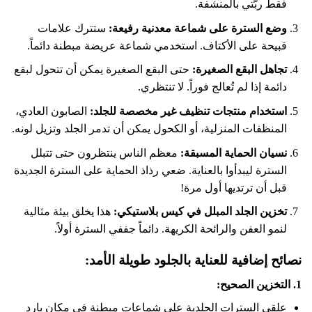
فقط ربّتي بالمنشفة.
وضع السترة على شماعة معدنية رفيعة:
ستترك علامات
قبيحة على الأكتاف. استخدمي شماعة عريضة مبطنة دائماً.
تجاهل البقع الصغيرة:
حتى البقع الصغيرة يمكن أن تتحول لبقع
دائمة إذا لم تُعالج فوراً. لا تنتظري.
استخدام منتجات تنظيف غير مخصصة للجلد:
الصابون العادي،
المنظفات المنزلية، أو الكحول يمكن أن تدمر الجلد وتزيل لونه.
نسيان الحماية المسبقة:
معظم الناس ينتظرون حتى تتبلل
السترة ليبدأوا بالعناية. ضعي رذاذ الحماية على السترة الجديدة
قبل أن ترتديها أول مرة!
تخزين الجلد المبلل في كيس بلاستيكي:
هذا يخلق بيئة مثالية
لنمو العفن والرائحة الكريهة. دائماً جففي السترة أولاً.
نصائح إضافية للعناية بالجلود طويلة الأمد:
1. التخزين الصحيح:
علقي السترات الجلدية على شماعات مبطنة في مكان بارد