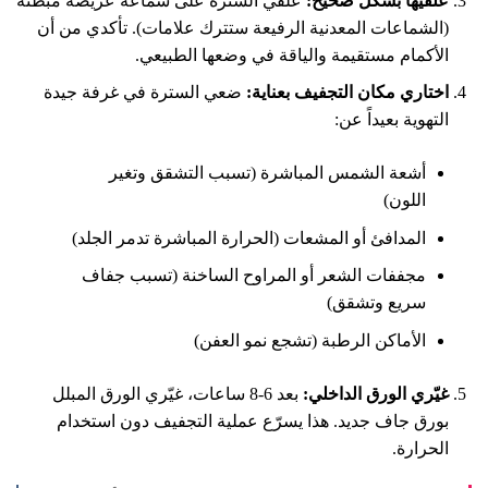
علقيها بشكل صحيح:
علقي السترة على شماعة عريضة مبطنة
(الشماعات المعدنية الرفيعة ستترك علامات). تأكدي من أن
الأكمام مستقيمة والياقة في وضعها الطبيعي.
اختاري مكان التجفيف بعناية:
ضعي السترة في غرفة جيدة
التهوية بعيداً عن:
أشعة الشمس المباشرة (تسبب التشقق وتغير
اللون)
المدافئ أو المشعات (الحرارة المباشرة تدمر الجلد)
مجففات الشعر أو المراوح الساخنة (تسبب جفاف
سريع وتشقق)
الأماكن الرطبة (تشجع نمو العفن)
غيّري الورق الداخلي:
بعد 6-8 ساعات، غيّري الورق المبلل
بورق جاف جديد. هذا يسرّع عملية التجفيف دون استخدام
الحرارة.