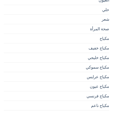
العيون
حلي
شعر
صحة المرأة
مكياج
مكياج خفيف
مكياج خليجي
مكياج سموكي
مكياج عرايس
مكياج عيون
مكياج فرنسي
مكياج ناعم