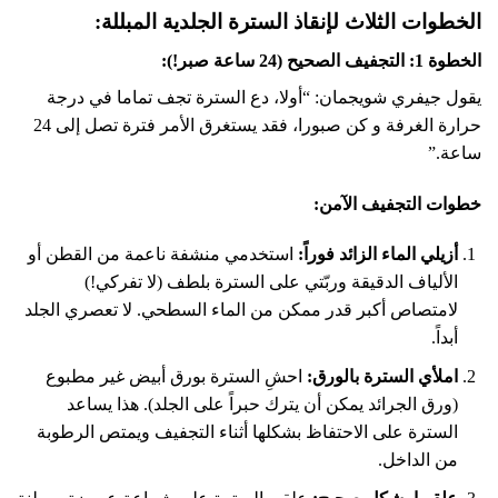
الخطوات الثلاث لإنقاذ السترة الجلدية المبللة:
الخطوة 1: التجفيف الصحيح (24 ساعة صبر!):
يقول جيفري شويجمان: “أولا، دع السترة تجف تماما في درجة
حرارة الغرفة و كن صبورا، فقد يستغرق الأمر فترة تصل إلى 24
ساعة.”
خطوات التجفيف الآمن:
أزيلي الماء الزائد فوراً:
استخدمي منشفة ناعمة من القطن أو
الألياف الدقيقة وربّتي على السترة بلطف (لا تفركي!)
لامتصاص أكبر قدر ممكن من الماء السطحي. لا تعصري الجلد
أبداً.
املأي السترة بالورق:
احشِ السترة بورق أبيض غير مطبوع
(ورق الجرائد يمكن أن يترك حبراً على الجلد). هذا يساعد
السترة على الاحتفاظ بشكلها أثناء التجفيف ويمتص الرطوبة
من الداخل.