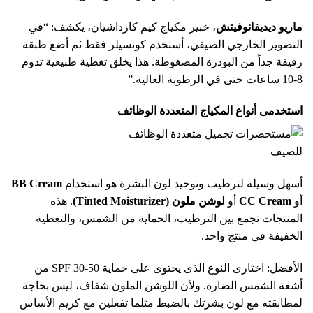
ماريو ديديفانوفيتش
، خبير مكياج كيم كارداشيان، يكشف: “في
التصوير الخارجي الصيفي، أستخدم كونسيلر فقط ثم أضع طبقة
رقيقة جداً من البودرة المضغوطة. هذا يخلق تغطية طبيعية تدوم
8-10 ساعات حتى في الرطوبة العالية.”
استخدمى أنواع المكياج المتعددة الوظائف
أسهل وسيلة لترطيب وتوحيد لون البشرة هو استخدام
BB Cream
أو
CC Cream
أو
لوشن ملون (Tinted Moisturizer)
. هذه
المنتجات تجمع بين الترطيب، الحماية من الشمس، والتغطية
الخفيفة في منتج واحد.
الأفضل: اختارى النوع الذى يحتوى على حماية SPF 30-50 من
أشعة الشمس الضارة. ولأن اللوشن الملون شفاف، ليس بحاجة
لمطابقته مع لون بشرتك بالضبط مثلما تفعلين مع كريم الأساس