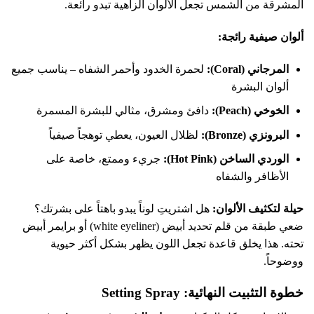
المشرقة من الشمس تجعل الألوان الزاهية تبدو رائعة.
ألوان صيفية رائجة:
المرجاني (Coral):
لحمرة الخدود وأحمر الشفاه – يناسب جميع
ألوان البشرة
الخوخي (Peach):
دافئ ومشرق، مثالي للبشرة المسمرة
البرونزي (Bronze):
لظلال العيون، يعطي توهجاً صيفياً
الوردي الساخن (Hot Pink):
جريء وممتع، خاصة على
الأظافر والشفاه
حيلة لتكثيف الألوان:
هل اشتريتِ لوناً يبدو باهتاً على بشرتك؟
ضعي طبقة من قلم تحديد أبيض (white eyeliner) أو برايمر أبيض
تحته. هذا يخلق قاعدة تجعل اللون يظهر بشكل أكثر حيوية
ووضوحاً.
خطوة التثبيت النهائية: Setting Spray