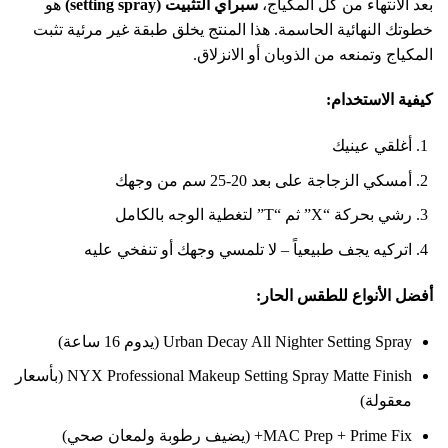
بعد الانتهاء من كل المكياج،
سبراي التثبيت (setting spray)
هو
خطوتك النهائية الحاسمة. هذا المنتج يخلق طبقة غير مرئية تثبت
المكياج وتمنعه من الذوبان أو الانزلاق.
كيفية الاستخدام:
أغلقي عينيك
أمسكي الزجاجة على بعد 20-25 سم من وجهك
رشي بحركة “X” ثم “T” لتغطية الوجه بالكامل
اتركيه يجف طبيعياً – لا تلمسي وجهك أو تنفخي عليه
أفضل الأنواع للطقس الحار:
Urban Decay All Nighter Setting Spray (يدوم 16 ساعة)
NYX Professional Makeup Setting Spray Matte Finish (بأسعار
معقولة)
MAC Prep + Prime Fix+ (يضيف رطوبة ولمعان صحي)