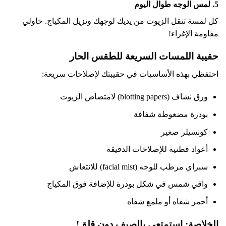
5. لمس الوجه طوال اليوم
كل لمسة تنقل الزيوت من يديك لوجهك وتزيل المكياج. حاولي
مقاومة الإغراء!
حقيبة اللمسات السريعة للطقس الحار
احتفظي بهذه الأساسيات في حقيبتك لإصلاحات سريعة:
ورق نشاف (blotting papers) لامتصاص الزيوت
بودرة مضغوطة شفافة
كونسيلر صغير
أعواد قطنية للإصلاحات الدقيقة
سبراي مرطب للوجه (facial mist) للانتعاش
واقي شمس في شكل بودرة للإضافة فوق المكياج
أحمر شفاه أو ملمع شفاه
الخلاصة: استمتعي بالصيف دون قلق!