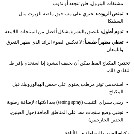
مشتقات البترول، فلن تتجعد أو تذوب
تمتص الزيوت:
تحتوي على مساحيق ماصة للزيوت مثل
السيليكا
تدوم أطول:
تلتصق بالبشرة بشكل أفضل من المنتجات اللامعة
تعطي مظهراً طبيعياً:
لا تعكس الضوء الزائد الذي يظهر التعرق
واللمعان
تحذير:
المكياج المط يمكن أن يجفف البشرة إذا استخدم بإفراط.
لتفادي ذلك:
استخدمي تونر مرطب يحتوي على حمض الهيالورونيك قبل
المكياج
رشي سبراي التثبيت (setting spray) بعد الانتهاء لإضافة رطوبة
تجنبي وضع منتجات مط على المناطق الجافة (حول العينين،
الخدين الخارجيين)
مكياج العيون: البساطة هي الأناقة