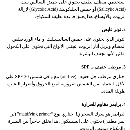
استخدمي منظف لطيف يحتوي على حمض السالس يليك
(Salicylic Acid) أو حمض الجليكوليك (Glycolic Acid) لإزالة
الزيوت والأوساخ. هذا يخلق قاعدة نظيفة للمكياج.
2. تونر قابض
التونر الذي يحتوي على حمض الساليسيليك أو ماء الورد يقلص
المسام ويزيل آثار الزيوت. تجنبي الأنواع التي تحتوي على الكحول
الكثير لأنها تجفف البشرة.
3. مرطب خفيف بـ SPF
اختاري مرطب جل خفيف (oil-free) مع واقي شمس SPF 30 على
الأقل. الحماية من الشمس ضرورية لمنع الحروق وأضرار البشرة
طويلة المدى.
4. برايمر مقاوم للحرارة
البرايمر هو سرك السحري! اختاري نوع “mattifying primer” (بر
ايمر مطفي) يحتوي على السيليكون. هذا يخلق حاجزاً بين البشرة
والمكياج ويمتص الزيوت.