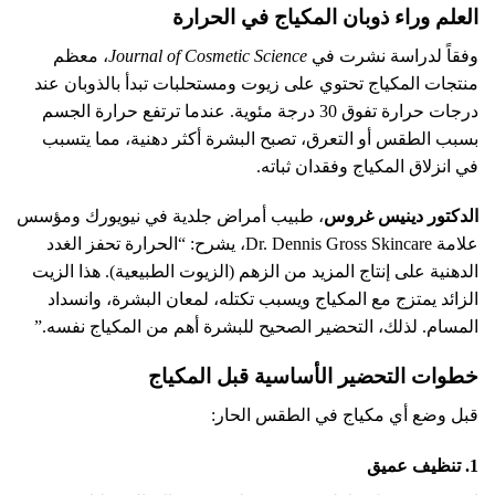
العلم وراء ذوبان المكياج في الحرارة
وفقاً لدراسة نشرت في
Journal of Cosmetic Science
، معظم
منتجات المكياج تحتوي على زيوت ومستحلبات تبدأ بالذوبان عند
درجات حرارة تفوق 30 درجة مئوية. عندما ترتفع حرارة الجسم
بسبب الطقس أو التعرق، تصبح البشرة أكثر دهنية، مما يتسبب
في انزلاق المكياج وفقدان ثباته.
الدكتور دينيس غروس
، طبيب أمراض جلدية في نيويورك ومؤسس
علامة Dr. Dennis Gross Skincare، يشرح: “الحرارة تحفز الغدد
الدهنية على إنتاج المزيد من الزهم (الزيوت الطبيعية). هذا الزيت
الزائد يمتزج مع المكياج ويسبب تكتله، لمعان البشرة، وانسداد
المسام. لذلك، التحضير الصحيح للبشرة أهم من المكياج نفسه.”
خطوات التحضير الأساسية قبل المكياج
قبل وضع أي مكياج في الطقس الحار:
1. تنظيف عميق