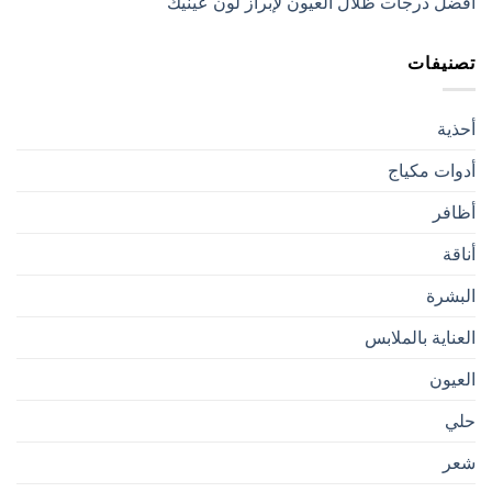
أفضل درجات ظلال العيون لإبراز لون عينيك
تصنيفات
أحذية
أدوات مكياج
أظافر
أناقة
البشرة
العناية بالملابس
العيون
حلي
شعر